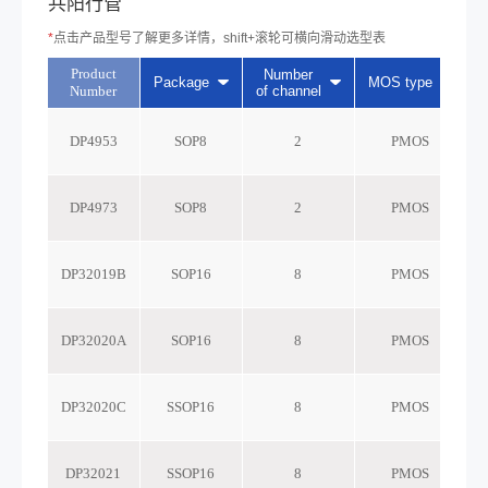
共阳行管
*
点击产品型号了解更多详情，shift+滚轮可横向滑动选型表
Product
Number
Package
MOS type
Number
of channel
r
DP4953
SOP8
2
PMOS
DP4973
SOP8
2
PMOS
DP32019B
SOP16
8
PMOS
DP32020A
SOP16
8
PMOS
DP32020C
SSOP16
8
PMOS
DP32021
SSOP16
8
PMOS