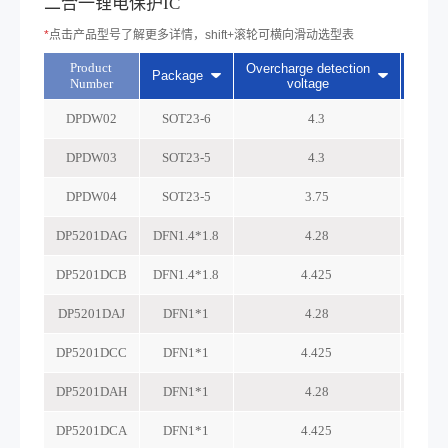
二合一锂电保护IC
*
点击产品型号了解更多详情，shift+滚轮可横向滑动选型表
Product
Overcharge detection
Overc
Package
Number
voltage
DPDW02
SOT23-6
4.3
DPDW03
SOT23-5
4.3
DPDW04
SOT23-5
3.75
DP5201DAG
DFN1.4*1.8
4.28
DP5201DCB
DFN1.4*1.8
4.425
DP5201DAJ
DFN1*1
4.28
DP5201DCC
DFN1*1
4.425
DP5201DAH
DFN1*1
4.28
DP5201DCA
DFN1*1
4.425