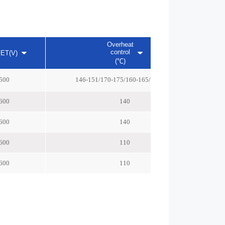
Overheat
S
control
ET(V)
(℃)
500
146-151/170-175/160-165/182-187
600
140
600
140
600
110
600
110