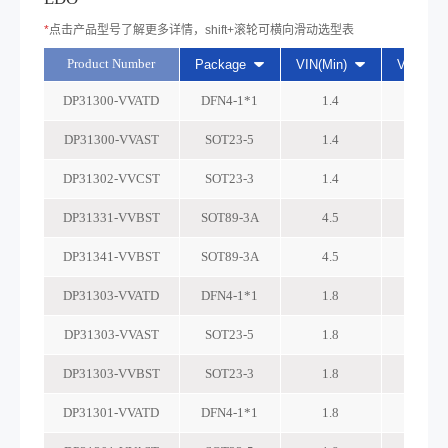
*
点击产品型号了解更多详情，shift+滚轮可横向滑动选型表
Product Number
Package
VIN(Min)
Vin(Max
DP31300-VVATD
DFN4-1*1
1.4
6
DP31300-VVAST
SOT23-5
1.4
6
DP31302-VVCST
SOT23-3
1.4
6
DP31331-VVBST
SOT89-3A
4.5
30
DP31341-VVBST
SOT89-3A
4.5
40
DP31303-VVATD
DFN4-1*1
1.8
6
DP31303-VVAST
SOT23-5
1.8
6
DP31303-VVBST
SOT23-3
1.8
6
DP31301-VVATD
DFN4-1*1
1.8
6