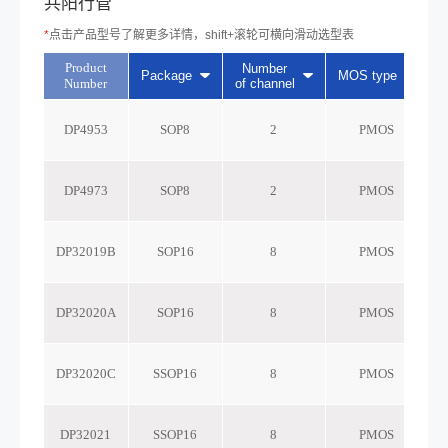
共阳行管
*
点击产品型号了解更多详情，shift+滚轮可横向滑动选型表
Product
Number
Package
MOS type
Number
of channel
r
DP4953
SOP8
2
PMOS
DP4973
SOP8
2
PMOS
DP32019B
SOP16
8
PMOS
DP32020A
SOP16
8
PMOS
DP32020C
SSOP16
8
PMOS
DP32021
SSOP16
8
PMOS