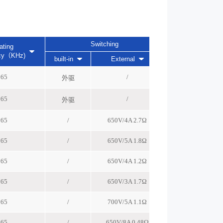
Switching
ating
R
Driver
cy（KHz)
built-in
External
65
/
MOS
外驱
65
/
MOS
外驱
65
/
650V/4A 2.7Ω
MOS
65
/
650V/5A 1.8Ω
MOS
65
/
650V/4A 1.2Ω
MOS
65
/
650V/3A 1.7Ω
MOS
65
/
700V/5A 1.1Ω
MOS
65
/
650V/8A 0.48Ω
MOS