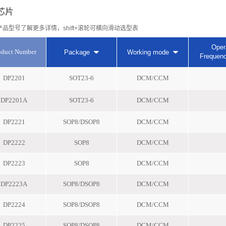
R芯片
产品型号了解更多详情，shift+滚轮可横向滑动选型表
Oper
oduct Number
Package
Working mode
Frequen
DP2201
SOT23-6
DCM/CCM
DP2201A
SOT23-6
DCM/CCM
DP2221
SOP8/DSOP8
DCM/CCM
DP2222
SOP8
DCM/CCM
DP2223
SOP8
DCM/CCM
DP2223A
SOP8/DSOP8
DCM/CCM
DP2224
SOP8/DSOP8
DCM/CCM
DP2225
SOP8/DSOP8
DCM/CCM