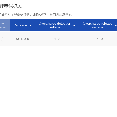
锂电保护IC
产品型号了解更多详情，shift+滚轮可横向滑动选型表
duct
Overcharge detection
Overcharge release
Package
mber
voltage
voltage
120-
SOT23-6
4.28
4.08
DB