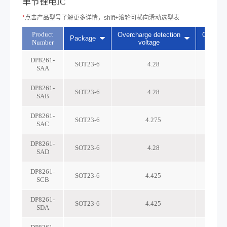
单节锂电IC
*
点击产品型号了解更多详情，shift+滚轮可横向滑动选型表
Product
Overcharge detection
Overcha
Package
Number
voltage
vo
DP8261-
SOT23-6
4.28
SAA
DP8261-
SOT23-6
4.28
SAB
DP8261-
SOT23-6
4.275
SAC
DP8261-
SOT23-6
4.28
SAD
DP8261-
SOT23-6
4.425
SCB
DP8261-
SOT23-6
4.425
SDA